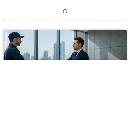
מסירה משפטית לעסקים: איך מונעים
עיכובים בהליכי גבייה ותביעות
מחלקת הכספים כבר העבירה את כל המסמכים לעורך
הדין, כתב התביעה הוכן והמועד הבא ביומן מתקרב. אלא