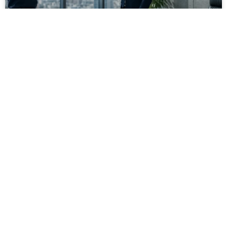
מסירה משפטית לעסקים: איך מונעים
עיכובים בהליכי גבייה ותביעות
מחלקת הכספים כבר העבירה את כל המסמכים לעורך
הדין, כתב התביעה הוכן והמועד הבא ביומן מתקרב. אלא
שאז מתברר שהמסמך לא הגיע לנמען, הכתובת אינה
מעודכנת או שאישור המסירה אינו כולל את הפרטים
הדרושים.
לקריאת המאמר »