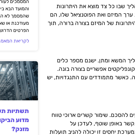
המסמכים לעורך
יך שבו כל צד מוצא את היתרונות
והמועד הבא בי
ערך המיזם ואת הפוטנציאל שלו, הם
שהמסמך לא הגי
היתרונות של המיזם בצורה ברורה, תוך
מעודכנת או שאי
הפרטים הדרושי
לקריאת המאמר
יך המשא ומתן. ישנם מספר כלים
ונפליקטים אפשריים בצורה בונה.
. כאשר מתמודדים עם התנגדויות, יש
תשתיות תעש
ם להסכם. שימור קשרים ארוכי טווח
מדוע הביקו
קשר באופן שוטף, לעדכן על
מזנק?
רכת יחסים זו יכולה להניב תועלות