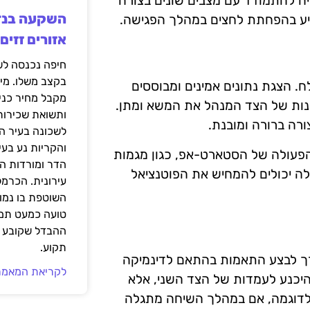
ה להתמודד עם מצבים שונים בצורה
סייע בהפחתת לחצים במהלך הפגישה.
אזורים זזים
בקצב משלו. מי
. הצגת נתונים אמינים ומבוססים
מקבל מחיר כני
ינות של הצד המנהל את המשא ומתן.
ותשואת שכירות
רה ברורה ומובנת.
לשכונה בעיר הז
והקריות נע בע
הפעולה של הסטארט-אפ, כגון מגמות
הדר ומורדות ה
לה יכולים להמחיש את הפוטנציאל
עירונית. הכרמל
השוטפת בו נמוכ
טועה כמעט תמי
ההבדל שקובע א
תקוע.
צורך לבצע התאמות בהתאם לדינמיקה
לקריאת המאמר
היכנע לעמדות של הצד השני, אלא
ר. לדוגמה, אם במהלך השיחה מתגלה