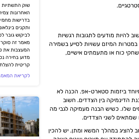
טרטגיים.
שוק התשתיות ה
האחרונות צמיח
בדרישות מחמירו
ותקנים בינלאומ
ב להיות מודעים לתגובות רגשיות
לביקוש גובר ל
מאמר זה סוקר 
 במטרות המיזם עשויות לסייע בשמירה
המעצבות את פנ
שחקי כוח או מתעמתים אישיים,
מדוע בחירה נכ
קריטית להצלחת
לקריאת המאמר
יוחד ביזמות סטארט-אפ. הכנה לא
נת הדינמיקה בין הצדדים. חשוב
ים שלו. כשיש הבנה מעמיקה לגבי מה
 שמתאים לשני הצדדים.
להציג במהלך המשא ומתן. יש להכין