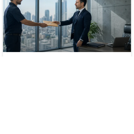
מסירה משפטית לעסקים: איך מונעים
עיכובים בהליכי גבייה ותביעות
מחלקת הכספים כבר העבירה את כל המסמכים לעורך
הדין, כתב התביעה הוכן והמועד הבא ביומן מתקרב. אלא
שאז מתברר שהמסמך לא הגיע לנמען, הכתובת אינה
מעודכנת או שאישור המסירה אינו כולל את הפרטים
הדרושים.
לקריאת המאמר »