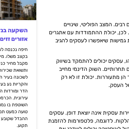
בים. המצב הפוליטי, שינויים
. לכן, יכולת ההתמודדות עם אתגרים
אזורים זזים
 גמישות שיאפשרו לעסקים להגיב
בקצב משלו. מי
 עסקים יכולים להתמקד בשיווק
מקבל מחיר כני
 תחרותיים. השוק הדינמי מחייב
ותשואת שכירות
הן מתעוררות. יכולת זו לא רק
לשכונה בעיר הז
והקריות נע בע
של העסק.
הדר ומורדות ה
עירונית. הכרמל
השוטפת בו נמוכ
טועה כמעט תמי
רות עסקית אינה יוצאת דופן. עסקים
ההבדל שקובע א
הלקוח. לדוגמה, פלטפורמות להזמנת
תקוע.
יהול לוגיסטיקה יכולים לשדרג את