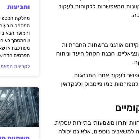
קוונות המאפשרות ללקוחות לעקוב
ותביעות
כה.
מחלקת הכספים
המסמכים לעורך
והמועד הבא בי
שהמסמך לא הגי
 קידום אורגני ברשתות החברתיות
מעודכנת או שאי
נציאליים. הבנת הקהל היעד וניתוח
הפרטים הדרושי
ת.
לקריאת המאמר
רכות ניתוח נתונים, כמו Google Analytics, מאפשר לעקוב אחרי התנהגות
פורמות כמו פייסבוק ולינקדאין
ומיים
הוות יתרון משמעותי בתיירות עסקית.
 למשאבים נוספים, אלא גם יכולה
תשתיות תעש