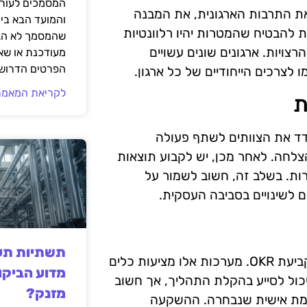
המסמכים לעורך
OK, יש לקחת בחשבון את התרבות הארגונית, את המבנה
והמועד הבא בי
להבטיח שהמטרות יהיו רלוונטיות
שהמסמך לא הגי
צויות. ארגונים שונים עשויים
מעודכנת או שאי
הפרטים הדרושי
 לצרכים הייחודיים של כל ארגון.
לקריאת המאמר
יש לעודד את הצוותים לשתף פעולה
לחה. לאחר מכן, יש לקבוע תוצאות
ת. בשלב זה, חשוב לשמור על
תשתיות תעש
בימינו, ישנן מערכות ניהול רבות המיועדות לתמוך בתהליך קביעת OKR. מערכות אלו מציעות כלים
מדוע הביקו
יכול לסייע בהקלת התהליך, אך חשוב
מזנק?
מת אישית שנבחרה. ההשקעה