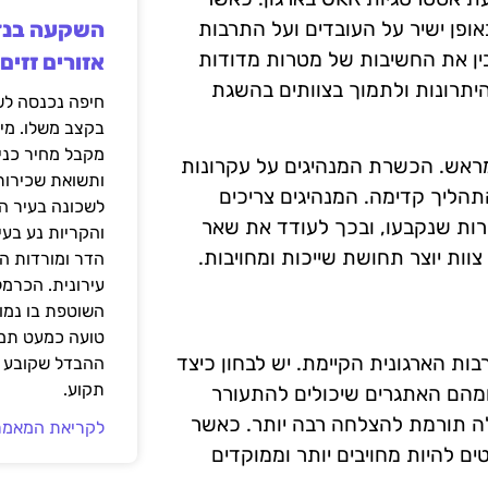
ופן ישיר על העובדים ועל התרבות
בין את החשיבות של מטרות מדודות
אזורים זזים
היתרונות ולתמוך בצוותים בהשגת
בקצב משלו. מי
מקבל מחיר כני
מראש. הכשרת המנהיגים על עקרונות
ותשואת שכירות
 התהליך קדימה. המנהיגים צריכים
לשכונה בעיר הז
רות שנקבעו, ובכך לעודד את שאר
והקריות נע בע
צוות יוצר תחושת שייכות ומחויבות.
הדר ומורדות ה
עירונית. הכרמל
השוטפת בו נמוכ
טועה כמעט תמי
ת בתרבות הארגונית הקיימת. יש לבחון כיצד
ההבדל שקובע א
תקוע.
רות והערכים של הארגון תואמים את עקרונות ה-OKR ומהם האתגרים שיכולים להתעורר
ה תורמת להצלחה רבה יותר. כאשר
לקריאת המאמר
 להיות מחויבים יותר וממוקדים