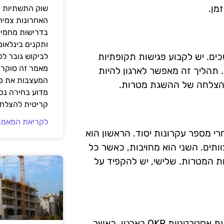
מן.
שוק התשתיות ה
האחרונות צמיח
בדרישות מחמירו
ותקנים בינלאומ
ה מתמשכים. יש לקבוע פגישות תקופתיות
לביקוש גובר ל
מאמר זה סוקר 
תהליך זה מאפשר לארגון להיות
המעצבות את פנ
 ההצלחה של ההשגת מטרות.
מדוע בחירה נכ
קריטית להצלחת
לקריאת המאמר
הליך קביעת OKR, יש לעקוב אחרי מספר עקרונות יסוד. הראשון הוא
תים. השני הוא מחויבות, כאשר כל
ת המטרות. שלישי, יש להקפיד על
מנהיגות היא אחד הגורמים החשובים ביותר להצלחה בהטמעת אסטרטגיות OKR בארגון. כאשר