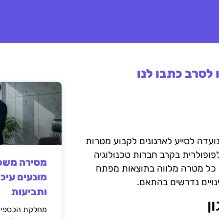
לסרב כתבו לנו
דולוגיה של OKR, או Objectives and Key Results, נועדה לסייע לארגונים לקבוע מטרות
פופולרית בקרב חברות טכנולוגיה
מסירה משפט
 חשוב להבין את הרעיון המרכזי של OKR, שבו כל מטרה מלווה בתוצאות מפתח
מונעים עיכו
נויים נדרשים בהתאם.
ותביעות
ן
מחלקת הכספים