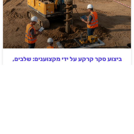
ביצוע סקר קרקע על ידי מקצוענים: שלבים,
בדיקות ועמידה בתקנים
ביצוע סקר קרקע על ידי מקצוענים הוא שלב חיוני בכל
פרויקט בנייה, תשתיות או פיתוח חקלאי. המאמר מפרט
את השלבים המרכזיים בסקר, סוגי הבדיקות המקובלות,
חשיבות עמידה בתקנים ישראליים והשלכות של תכנון ללא
נתוני קרקע אמינים. בנוסף מוסבר כיצד בחירה בגורם
מקצועי מנוסה תורמת לצמצום סיכונים הנדסיים,
סביבתיים וכלכליים, וליצירת תשתית יציבה ובטוחה לטווח
ארוך.