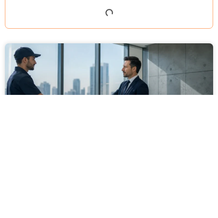
מסירה משפטית לעסקים: איך מונעים
עיכובים בהליכי גבייה ותביעות
מחלקת הכספים כבר העבירה את כל המסמכים לעורך
הדין, כתב התביעה הוכן והמועד הבא ביומן מתקרב. אלא