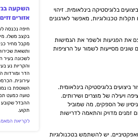
צועים בלוגיסטיקה בינלאומית. זיהוי
אזורים זזים
ו תקלות טכנולוגיות, מאפשר לארגונים
בקצב משלו. מי
צם את הפגיעות ולשפר את הגמישות
מקבל מחיר כני
ם שונים מסייעות לשמור על הרציפות
ותשואת שכירות
לשכונה בעיר הז
והקריות נע בע
הדר ומורדות ה
עירונית. הכרמל
 ביצועים בלוגיסטיקה בינלאומית.
השוטפת בו נמוכ
ה ויעילה של מוצרים ושירותים.
טועה כמעט תמי
ההבדל שקובע א
יסיון של הספקים, מה שמוביל
תקוע.
ום זמנים מדויק והתאמה לדרישות
לקריאת המאמר
אפקטיביים. יש להשתמש בטכנולוגיות