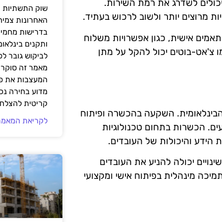
כולים לשדרג את רמת השירות.
שוק התשתיות ה
ת מרוצים יותר ולשוב לרכוש בעתיד.
האחרונות צמיח
בדרישות מחמירו
תאמים אישית, כגון אפשרויות משלוח
ותקנים בינלאומ
ב של טכנולוגיות כמו צ'אט-בוטים יכול להקל על מתן
לביקוש גובר ל
מאמר זה סוקר 
המעצבות את פנ
מדוע בחירה נכ
קריטית להצלחת
הבינלאומית. השקעה בהכשרה ופיתוח
לקריאת המאמר
עים. הכשרות בתחום טכנולוגיות
ת הידע והיכולות של העובדים.
נויים יכולה להניע את העובדים
מיכה מינהלית בפיתוח אישי ומקצועי