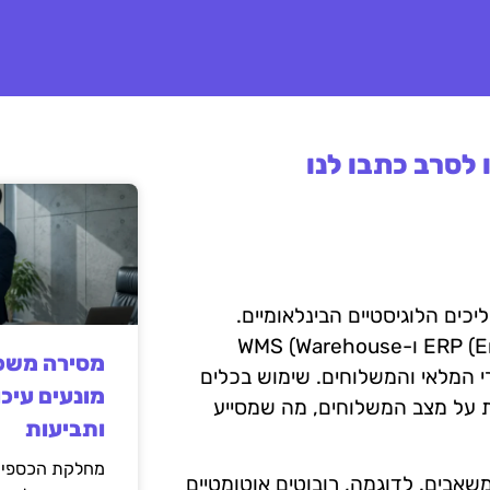
לסרב כתבו לנו
כים הלוגיסטיים הבינלאומיים.
מערכות ניהול מידע, כמו ERP (Enterprise Resource Planning) ו-WMS (Warehouse
מסירה משפט
 יותר אחרי המלאי והמשלוחים. שימוש בכלים
מונעים עיכו
 נתונים בזמן אמת על מצב המשלוחים, מה שמסייע
ותביעות
מחלקת הכספים
משאבים. לדוגמה, רובוטים אוטומטיים