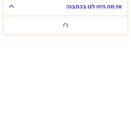
אז מה היה לנו בכתבה:
מסירה משפטית לעסקים: איך מונעים
עיכובים בהליכי גבייה ותביעות