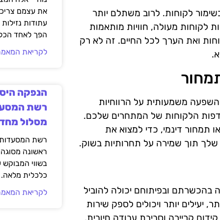
את עצמם צריכי
שימור לקוחות. לרוב משתלם יותר
עתודות נזילות 
ת לקוחות מעולה, חוויות מותאמות
הפך לאחד הכלי
וחות ואת הערך לכל החיים. זה לא רק
לקריאת המאמר
א.
תמחור
הנפקה היסט
 השפעה משמעותית על הרווחיות
רשת המסעד
דפות הלקוחות של המתחרים שלכם.
מסלול מחד
ו תמחור דינמי, כדי למצוא את
רשת המסעדות ק
לך תוך שמירה על תחרותיות בשוק.
ראשונה מסוגה 
בשווי המבוקש 
כלכלית מלאה.
 בהכשרתם ובפיתוחם יכולה להוביל
לקריאת המאמר
ר, יעילים יותר ויכולים לספק שירות
 קידום קריירה וסביבת עבודה חיובית,