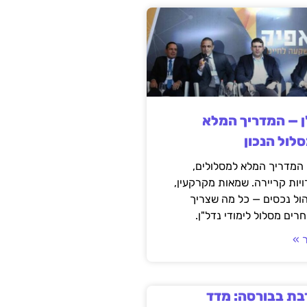
ן — המדריך המלא
לול הנכון
 המדריך המלא למסלולים,
יות קריירה. שמאות מקרקעין,
יהול נכסים — כל מה שצריך
רים מסלול לימודי נדל"ן.
 »
בת בבורסה: מדד