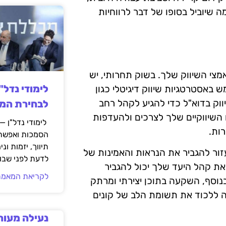
 שיוביל בסופו של דבר לרווחיות
מצי השיווק שלך. בשוק תחרותי, יש
לימודי נדל"
באסטרטגיות שיווק דיגיטלי כגון
יה חברתית, אופטימיזציה למנועי חיפוש (SEO) ושיווק בדוא"ל כדי להגיע לקהל רחב
לבחירת המס
השיווקיים שלך לצרכים ולהעדפות
לימודי נדל"ן —
ות.
הסמכות ואפשרו
תיווך, יזמות ונ
זור להגביר את הנראות והאמינות של
לדעת לפני שבוח
ת קהל היעד שלך יכול להגביר
לקריאת המאמר
וסף, השקעה בתוכן יצירתי ומרתק
ה ללכוד את תשומת הלב של קונים
נעילה מעור