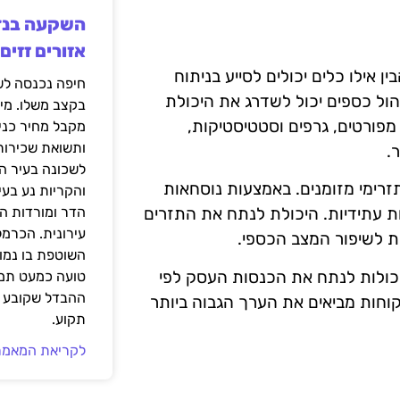
אזורים זזים
 אילו כלים יכולים לסייע בניתוח
הול כספים יכול לשדרג את היכולת
בקצב משלו. מי
מפורטים, גרפים וסטטיסטיקות,
מקבל מחיר כני
ותשואת שכירות
.
לשכונה בעיר הז
זרימי מזומנים. באמצעות נוסחאות
והקריות נע בע
ת עתידיות. היכולת לנתח את התזרים
הדר ומורדות ה
עירונית. הכרמל
ת לשיפור המצב הכספי.
השוטפת בו נמוכ
הול קשרי לקוחות) שיכולות לנתח את הכנסות העסק לפי
טועה כמעט תמי
ההבדל שקובע א
לקוחות מביאים את הערך הגבוה ביותר
תקוע.
לקריאת המאמר