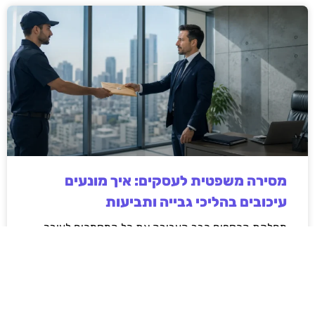
מסירה משפטית לעסקים: איך מונעים
עיכובים בהליכי גבייה ותביעות
מחלקת הכספים כבר העבירה את כל המסמכים לעורך
הדין, כתב התביעה הוכן והמועד הבא ביומן מתקרב. אלא
שאז מתברר שהמסמך לא הגיע לנמען, הכתובת אינה
מעודכנת או שאישור המסירה אינו כולל את הפרטים
הדרושים.