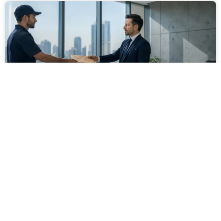
מסירה משפטית לעסקים: איך מונעים
עיכובים בהליכי גבייה ותביעות
מחלקת הכספים כבר העבירה את כל המסמכים לעורך
הדין, כתב התביעה הוכן והמועד הבא ביומן מתקרב. אלא
שאז מתברר שהמסמך לא הגיע לנמען, הכתובת אינה
מעודכנת או שאישור המסירה אינו כולל את הפרטים
הדרושים.