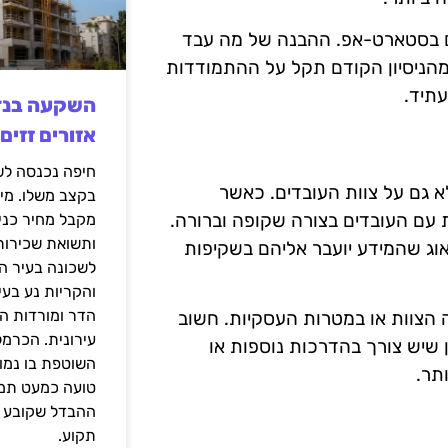
ים בסטארט-אפ. ההבנה של מה עבד
 מהניסיון הקודם תקל על ההתמודדות
עתיד.
אזורים זזים
 גם על צוות העובדים. כאשר
בקצב משלו. מי
עם העובדים בצורה שקופה וברורה.
מקבל מחיר כני
ותשואת שכירות
דאוג שהמידע יועבר אליהם בשקיפות
לשכונה בעיר הז
והקריות נע בע
הדר ומורדות ה
ה הצוות או במטרות העסקיות. חשוב
עירונית. הכרמל
ן שיש צורך בהדרכות נוספות או
השוטפת בו נמוכ
תר.
טועה כמעט תמי
ההבדל שקובע א
תקוע.