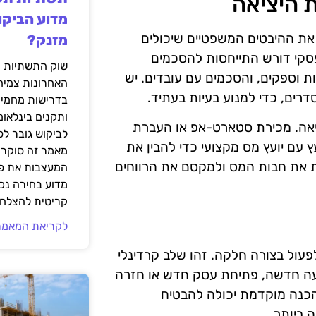
 היציאה
מדוע הביקו
את ההיבטים המשפטיים שיכולים
מזנק?
עסקי דורש התייחסות להסכמים
שוק התשתיות ה
ת וספקים, והסכמים עם עובדים. יש
האחרונות צמיח
רים, כדי למנוע בעיות בעתיד.
בדרישות מחמירו
ותקנים בינלאומ
יאה. מכירת סטארט-אפ או העברת
לביקוש גובר ל
עץ עם יועץ מס מקצועי כדי להבין את
מאמר זה סוקר 
ית את חבות המס ולמקסם את הרווחים
המעצבות את פנ
מדוע בחירה נכ
קריטית להצלחת
לקריאת המאמר
עול בצורה חלקה. זהו שלב קרדינלי
עה חדשה, פתיחת עסק חדש או חזרה
כנה מוקדמת יכולה להבטיח
 ביותר.