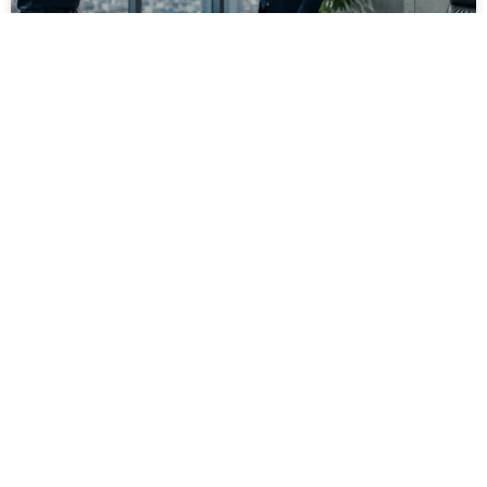
מסירה משפטית לעסקים: איך מונעים
עיכובים בהליכי גבייה ותביעות
מחלקת הכספים כבר העבירה את כל המסמכים לעורך
הדין, כתב התביעה הוכן והמועד הבא ביומן מתקרב. אלא
שאז מתברר שהמסמך לא הגיע לנמען, הכתובת אינה
מעודכנת או שאישור המסירה אינו כולל את הפרטים
הדרושים.
לקריאת המאמר »