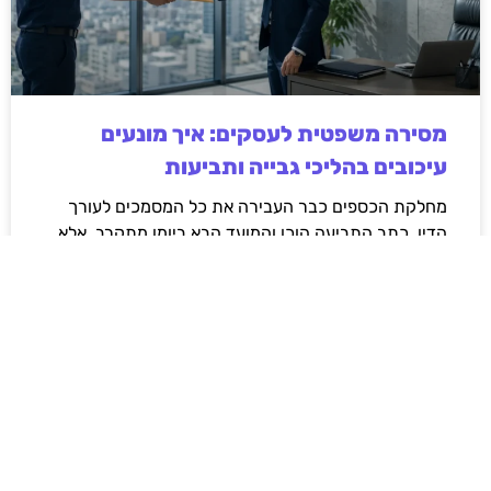
מסירה משפטית לעסקים: איך מונעים
עיכובים בהליכי גבייה ותביעות
מחלקת הכספים כבר העבירה את כל המסמכים לעורך
הדין, כתב התביעה הוכן והמועד הבא ביומן מתקרב. אלא
שאז מתברר שהמסמך לא הגיע לנמען, הכתובת אינה
מעודכנת או שאישור המסירה אינו כולל את הפרטים
הדרושים.
לקריאת המאמר »