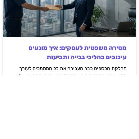
מסירה משפטית לעסקים: איך מונעים
עיכובים בהליכי גבייה ותביעות
מחלקת הכספים כבר העבירה את כל המסמכים לעורך
הדין, כתב התביעה הוכן והמועד הבא ביומן מתקרב. אלא
שאז מתברר שהמסמך לא הגיע לנמען, הכתובת אינה
מעודכנת או שאישור המסירה אינו כולל את הפרטים
הדרושים.
לקריאת המאמר »