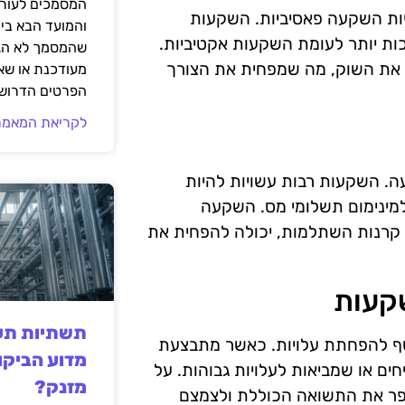
המסמכים לעורך
יות השקעה פאסיביות. השקעות
והמועד הבא בי
ויות נמוכות יותר לעומת השקעות אקטיביות.
שהמסמך לא הגי
 את השוק, מה שמפחית את הצורך
מעודכנת או שאי
הפרטים הדרושי
לקריאת המאמר
ה. השקעות רבות עשויות להיות
למינימום תשלומי מס. השקעה
ו קרנות השתלמות, יכולה להפחית את
קעות
תשתיות תעש
 בתיק השקעות 60/40 הוא כלי נוסף להפחתת עלויות. כאשר מתבצעת
מדוע הביקו
ם או שמביאות לעלויות גבוהות. על
מזנק?
שפר את התשואה הכוללת ולצמצם