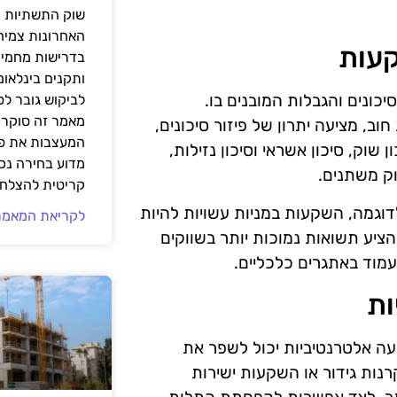
שוק התשתיות ה
האחרונות צמיח
קעות
בדרישות מחמירו
ותקנים בינלאומ
כונים והגבלות המובנים בו.
לביקוש גובר ל
מאמר זה סוקר 
אגרות חוב, מציעה יתרון של פיזור סיכונים,
המעצבות את פנ
שוק, סיכון אשראי וסיכון נזילות,
מדוע בחירה נכ
וק משתנים.
קריטית להצלחת
דוגמה, השקעות במניות עשויות להיות
לקריאת המאמר
הציע תשואות נמוכות יותר בשווקים
לעמוד באתגרים כלכליים.
ות
 אלטרנטיביות יכול לשפר את
ות גידור או השקעות ישירות