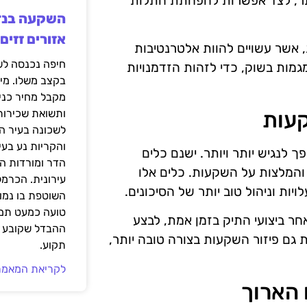
ותר, לצד אפשרות להפחתת התלות
אזורים זזים
, אשר עשויים להוות אלטרנטיבות
מות בשוק, כדי לזהות הזדמנויות
בקצב משלו. מי
מקבל מחיר כני
קעות
ותשואת שכירות
לשכונה בעיר הז
והקריות נע בע
ך לנגיש יותר ויותר. ישנם כלים
הדר ומורדות ה
 והמלצות על השקעות. כלים אלו
עירונית. הכרמל
ויות וניהול טוב יותר של הסיכונים.
השוטפת בו נמוכ
טועה כמעט תמי
חר ביצועי התיק בזמן אמת, לבצע
ההבדל שקובע א
גם פיזור השקעות בצורה טובה יותר,
תקוע.
לקריאת המאמר
 הארוך