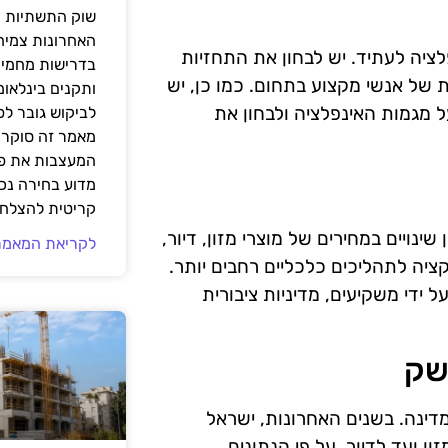
שוק התשתיות ה
האחרונות צמיח
ציה לעתיד. יש לבחון את התחזיות
בדרישות מחמירו
 של אנשי מקצוע בתחום. כמו כן, יש
ותקנים בינלאומ
 מגמות האינפלציה ולבחון את
לביקוש גובר ל
מאמר זה סוקר 
המעצבות את פנ
מדוע בחירה נכ
קריטית להצלחת
נויים במחירים של מוצרי מזון, דיור,
לקריאת המאמר
קציה לתהליכים כלכליים רחבים יותר.
 ידי משקיעים, מדיניות ציבורית
שק
מדינה. בשנים האחרונות, ישראל
ון ועד לדיור. על פי הנתונים