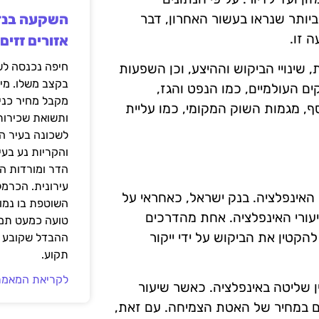
ביותר שנראו בעשור האחרון, דבר
 זו.
אזורים זזים
, שינויי הביקוש וההיצע, וכן השפעות
בקצב משלו. מי
ים העולמיים, כמו הנפט והגז,
מקבל מחיר כני
ף, מגמות השוק המקומי, כמו עליית
ותשואת שכירות
לשכונה בעיר הז
והקריות נע בע
הדר ומורדות ה
עירונית. הכרמל
אינפלציה. בנק ישראל, כאחראי על
השוטפת בו נמוכ
עורי האינפלציה. אחת מהדרכים
טועה כמעט תמי
להקטין את הביקוש על ידי ייקור
ההבדל שקובע א
תקוע.
לקריאת המאמר
ן שליטה באינפלציה. כאשר שיעור
גם במחיר של האטת הצמיחה. עם זאת,