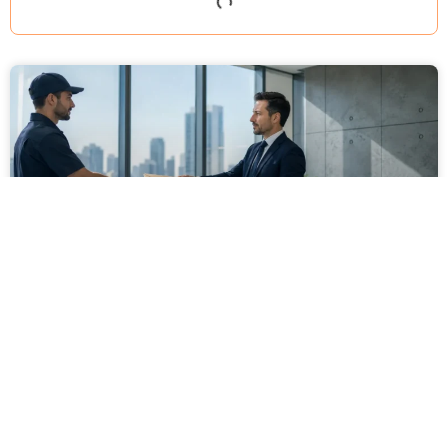
מסירה משפטית לעסקים: איך מונעים
עיכובים בהליכי גבייה ותביעות
מחלקת הכספים כבר העבירה את כל המסמכים לעורך
הדין, כתב התביעה הוכן והמועד הבא ביומן מתקרב. אלא
שאז מתברר שהמסמך לא הגיע לנמען, הכתובת אינה