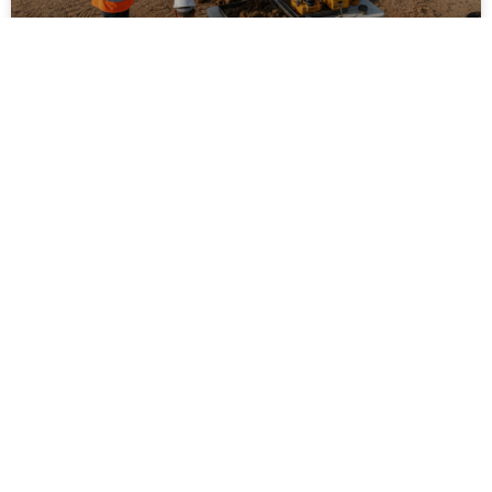
ביצוע סקר קרקע על ידי מקצוענים: שלבים,
בדיקות ועמידה בתקנים
ביצוע סקר קרקע על ידי מקצוענים הוא שלב חיוני בכל
פרויקט בנייה, תשתיות או פיתוח חקלאי. המאמר מפרט
את השלבים המרכזיים בסקר, סוגי הבדיקות המקובלות,
חשיבות עמידה בתקנים ישראליים והשלכות של תכנון ללא
נתוני קרקע אמינים. בנוסף מוסבר כיצד בחירה בגורם
מקצועי מנוסה תורמת לצמצום סיכונים הנדסיים,
סביבתיים וכלכליים, וליצירת תשתית יציבה ובטוחה לטווח
ארוך.
לקריאת המאמר »