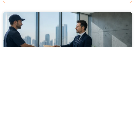
מסירה משפטית לעסקים: איך מונעים
עיכובים בהליכי גבייה ותביעות
מחלקת הכספים כבר העבירה את כל המסמכים לעורך
הדין, כתב התביעה הוכן והמועד הבא ביומן מתקרב. אלא
שאז מתברר שהמסמך לא הגיע לנמען, הכתובת אינה
מעודכנת או שאישור המסירה אינו כולל את הפרטים