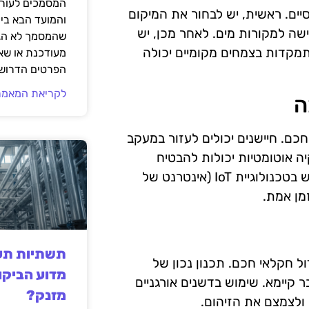
המסמכים לעורך
יים. ראשית, יש לבחור את המיקום
והמועד הבא בי
שה למקורות מים. לאחר מכן, יש
שהמסמך לא הגי
מקדות בצמחים מקומיים יכולה
מעודכנת או שאי
הפרטים הדרושי
לקריאת המאמר
ה
כם. חיישנים יכולים לעזור במעקב
 אוטומטיות יכולות להבטיח
שהצמחים יקבלו את כמות המים הנדרשת בזמן הנכון. שימוש בטכנולוגיית IoT (אינטרנט של
מן אמת.
תשתיות תעש
ל חקלאי חכם. תכנון נכון של
מדוע הביקו
 קיימא. שימוש בדשנים אורגניים
מזנק?
 ולצמצם את הזיהום.