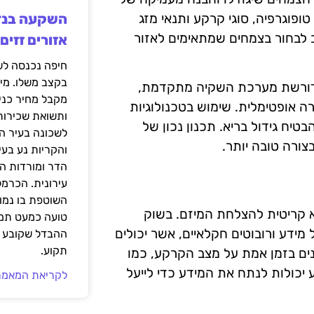
פוגרפיה, סוגי קרקע ותנאי מזג
ב לבחור בצמחים שמתאימים לאזור
אזורים זזים
בקצב משלו. מי
 דורשת מערכת השקיה מתקדמת,
מקבל מחיר כני
 אופטימלית. שימוש בטכנולוגיות
ותשואת שכירות
יח גידול בריא. תכנון נכון של
לשכונה בעיר הז
צורה טובה יותר.
והקריות נע בע
הדר ומורדות ה
עירונית. הכרמל
השוטפת בו נמוכ
 קריטית להצלחת המיזם. בשוק
טועה כמעט תמי
ל מידע ורובוטים חקלאיים, אשר יכולים
ההבדל שקובע א
תקוע.
נים בזמן אמת על מצב הקרקע, כמו
 יכולות לנתח את המידע כדי לייעל
לקריאת המאמר