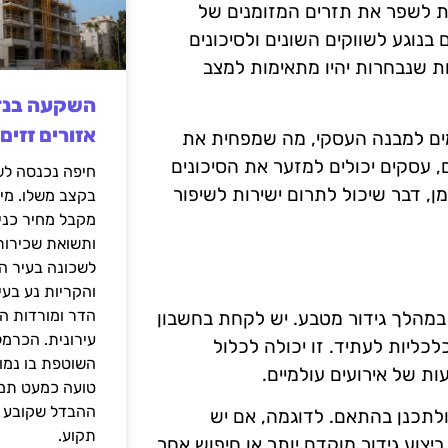
ות לשפר את תזרים המזומנים של
בנוגע לשווקים השונים ולסיכונים
ת שנבחרות יהיו מתאימות למצב
אזורים זזים
מים למבנה העסקי, מה שמפחית את
, עסקים יכולים למזער את הסיכונים
מן, דבר שיכול לתרום ישירות לשיפור
בקצב משלו. מי
מקבל מחיר כני
ותשואת שכירות
לשכונה בעיר הז
והקריות נע בע
הדר ומורדות ה
א במהלך גידור מטבע. יש לקחת בחשבון
עירונית. הכרמל
כליות לעתיד. זו יכולה לכלול
השוטפת בו נמוכ
ות של אירועים עולמיים.
טועה כמעט תמי
ההבדל שקובע א
ולתכנן בהתאם. לדוגמה, אם יש
תקוע.
ביצוע גידור מוקדם יותר או חיפוש אחר