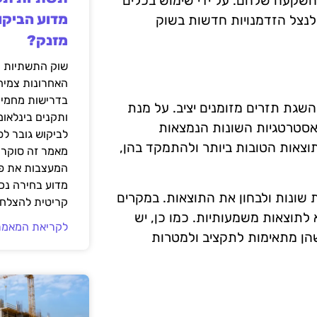
ההשקעה שלהם. על ידי שימוש בכלים
מדוע הביקו
 לנצל הזדמנויות חדשות בשוק
מזנק?
שוק התשתיות ה
האחרונות צמיח
בדרישות מחמירו
השגת תזרים מזומנים יציב. על מנת
ותקנים בינלאומ
האסטרטגיות השונות הנמצאות
לביקוש גובר ל
לתוצאות הטובות ביותר ולהתמקד בהן,
מאמר זה סוקר 
המעצבות את פנ
מדוע בחירה נכ
 שונות ולבחון את התוצאות. במקרים
קריטית להצלחת
א לתוצאות משמעותיות. כמו כן, יש
לקריאת המאמר
שהן מתאימות לתקציב ולמטרות