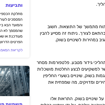
ליך.
ותביעות
מחלקת הכספים
המסמכים לעורך
והמועד הבא בי
תוח מתמשך של התוצאות. חשוב
שהמסמך לא הגי
התאם לצורך. ניתוח זה מסייע להבין
מעודכנת או שאי
ב במהירות לשינויים בשוק.
הפרטים הדרושי
לקריאת המאמר
תהליכי גידור מטבע. פלטפורמות מסחר
ר למשקיעים לבצע החלטות מושכלות
מות בשוק, שינויים בשערי החליפין
הירים ומדויקים, מה שמפחית את
על שינויים בשוק. התראות אלו
תשתיות תעש