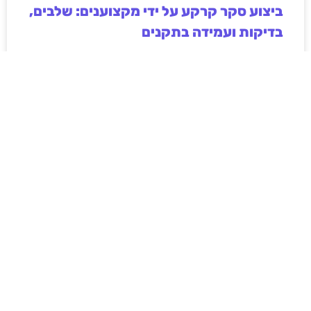
ביצוע סקר קרקע על ידי מקצוענים: שלבים,
בדיקות ועמידה בתקנים
ביצוע סקר קרקע על ידי מקצוענים הוא שלב חיוני בכל
פרויקט בנייה, תשתיות או פיתוח חקלאי. המאמר מפרט
את השלבים המרכזיים בסקר, סוגי הבדיקות המקובלות,
חשיבות עמידה בתקנים ישראליים והשלכות של תכנון ללא
נתוני קרקע אמינים. בנוסף מוסבר כיצד בחירה בגורם
מקצועי מנוסה תורמת לצמצום סיכונים הנדסיים,
סביבתיים וכלכליים, וליצירת תשתית יציבה ובטוחה לטווח
ארוך.
לקריאת המאמר »