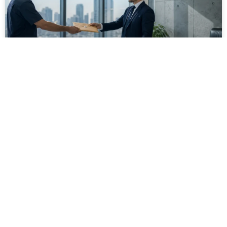
מסירה משפטית לעסקים: איך מונעים
עיכובים בהליכי גבייה ותביעות
מחלקת הכספים כבר העבירה את כל המסמכים לעורך
הדין, כתב התביעה הוכן והמועד הבא ביומן מתקרב. אלא
שאז מתברר שהמסמך לא הגיע לנמען, הכתובת אינה
מעודכנת או שאישור המסירה אינו כולל את הפרטים
הדרושים.
לקריאת המאמר »