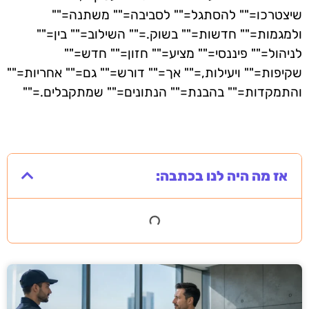
שיצטרכו="" להסתגל="" לסביבה="" משתנה=""
ולמגמות="" חדשות="" בשוק.="" השילוב="" בין=""
לניהול="" פיננסי="" מציע="" חזון="" חדש=""
שקיפות="" ויעילות,="" אך="" דורש="" גם="" אחריות=""
והתמקדות="" בהבנת="" הנתונים="" שמתקבלים.=""
אז מה היה לנו בכתבה: