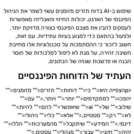
שימוש ב-AI בדוח תזרים מזומנים עשוי לשפר את הניהול
הפיננסי של הארגון. יכולות החיזוי והאנליזה מאפשרות
לעסקים להבין את מצבם הפיננסי בצורה מדויקת יותר,
ולפעול בהתאם כדי למנוע בעיות עתידיות. עם זאת,
חשוב לזכור כי ההסתמכות על טכנולוגיות אלו מחייבת
חשיבה זהירה, על מנת לא ליפול למלכודות של חוסר
הבנה או פרשנות שגויה של הנתונים.
העתיד של הדוחות הפיננסיים
<pהצפייה היא="" כי="" דוחות="" תזרים="" מזומנים=""
יהפכו="" למתקדמים="" יותר="" ויותר,="" עם=""
שילוב="" של="" ai="" שיאפשר="" להם="" להיות=""
לא="" רק="" סטטיים,="" אלא="" כלי="" ניהולי=""
דינמי.="" המידע="" שיתקבל="" מהמערכות="" הללו=""
יהיה="" חיוני="" עבור="" מנהלי="" עסקים,=""