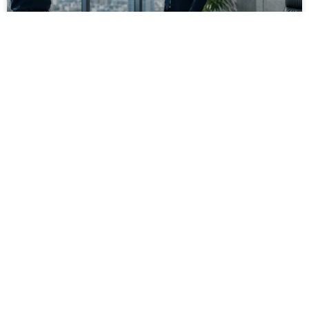
מסירה משפטית לעסקים: איך מונעים
עיכובים בהליכי גבייה ותביעות
מחלקת הכספים כבר העבירה את כל המסמכים לעורך
הדין, כתב התביעה הוכן והמועד הבא ביומן מתקרב. אלא
שאז מתברר שהמסמך לא הגיע לנמען, הכתובת אינה
מעודכנת או שאישור המסירה אינו כולל את הפרטים
הדרושים.
לקריאת המאמר »