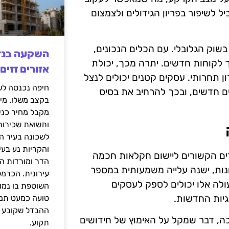
ל לשיפור בפריון הגידולים ולצמצום
ק הגלובלי. עם הכלים הנכונים,
ך לקוחות חדשים. יתרה מכך, יכולת
אזורים זזים
ן תחרותי. עסקים קטנים יכולים לנצל
ם חדשים, ובכך להרחיב את בסיס
בקצב משלו. מי
מקבל מחיר כני
ותשואת שכירות
לשכונה בעיר הז
והקריות נע בע
ים הקשורים ליישום חקלאות חכמה
הדר ומורדות ה
נות, ישנה עלייה משמעותית במספר
עירונית. הכרמל
ולה אלו יכולים לספק לעסקים
השוטפת בו נמוכ
יות החדשות.
טועה כמעט תמי
ההבדל שקובע א
כה, דבר שמקל על האימוץ של חידושים
תקוע.