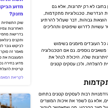
חובו לא רק יתרונות, אלא גם
מדוע הביקו
 הנדרשת. טכנולוגיות מתקדמות,
מזנק?
 הוצאות גבוהות, דבר שעלול להרתיע
שוק התשתיות ה
 עשויות לדרוש שיפוטים ותהליכים
האחרונות צמיח
בדרישות מחמירו
ותקנים בינלאומ
כל העובדים מיומנים בשימוש
לביקוש גובר ל
משאבים נוספים. גם אם הטכנולוגיה
מאמר זה סוקר 
יתרונות שלה. היכולת לנהל את
המעצבות את פנ
מדוע בחירה נכ
ית להצלחה, ולכן עסקים קטנים
קריטית להצלחת
לקריאת המאמר
תקדמות
זדמנויות רבות לעסקים קטנים בתחום
ם, אלא גם לשפר את איכות המוצרים
מת על מצב הקרקע, מה שמאפשר לעקוב