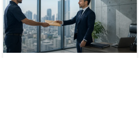
מסירה משפטית לעסקים: איך מונעים
עיכובים בהליכי גבייה ותביעות
מחלקת הכספים כבר העבירה את כל המסמכים לעורך
הדין, כתב התביעה הוכן והמועד הבא ביומן מתקרב. אלא
שאז מתברר שהמסמך לא הגיע לנמען, הכתובת אינה
מעודכנת או שאישור המסירה אינו כולל את הפרטים
הדרושים.
לקריאת המאמר »