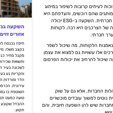
וכות לעיתים קרובות לשיפור במיתוג
המותגים שהם רוכשים, והעדפתם היא
לעיתים קרובות לחברות שמזוהות כ"ירוקות" או עם מחויבות חברתית. השקעה ב-ESG יכולה
ה של הצרכנים היא רבה. לקוחות
אזורים זזים
ערך חברתי.
 יכול להוביל להגדלת נאמנות הלקוחות, מה שיכול לשפר
בקצב משלו. מי
כים אלו עשויות גם למצוא את עצמן
מקבל מחיר כני
ה שיכול להרחיב את יכולות הפרסום
ותשואת שכירות
לשכונה בעיר הז
והקריות נע בע
הדר ומורדות ה
עירונית. הכרמל
עה רק על התנהלות החברות, אלא גם על שוק
השוטפת בו נמוכ
ית נוטים למשוך עובדים מוכשרים
טועה כמעט תמי
ההבדל שקובע א
חברות שיש להן השפעה חיובית, והם
תקוע.
ושא.