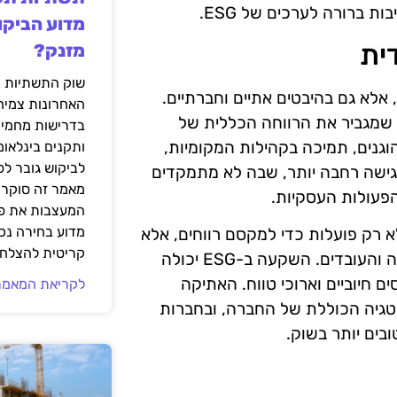
 ברורה לערכים של ESG.
מדוע הביקו
ית
מזנק?
שוק התשתיות ה
יננסיים, אלא גם בהיבטים אתיים וחברתיים.
האחרונות צמיח
E שואפים לפעול באופן שמגביר את הרווחה הכללית של
בדרישות מחמירו
גנים, תמיכה בקהילות המקומיות,
ותקנים בינלאומ
לביקוש גובר ל
גישה רחבה יותר, שבה לא מתמקדים
מאמר זה סוקר 
פעולות העסקיות.
המעצבות את פנ
מדוע בחירה נכ
 רק פועלות כדי למקסם רווחים, אלא
קריטית להצלחת
גם לוקחות אחריות על ההשפעות שלהן על הסביבה, הקהילה והעובדים. השקעה ב-ESG יכולה
ם חיוביים וארוכי טווח. האתיקה
לקריאת המאמר
טגיה הכוללת של החברה, ובחברות
בים יותר בשוק.