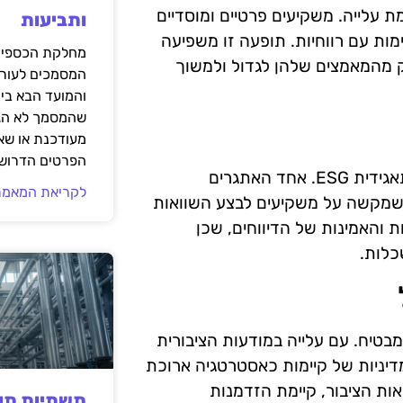
הביקוש להשקעות ב-ESG נמצא במגמת עלייה. משקיעים פרטיים ומוסדיים
ותביעות
ת עם רווחיות. תופעה זו משפיעה
מחלקת הכספים
ומעודדת חברות לאמץ אסטרטגיות ESG כחלק מהמאמצים שלהן לגדול ולמשוך
המסמכים לעורך
והמועד הבא בי
שהמסמך לא הגי
מעודכנת או שאי
הפרטים הדרושי
למרות היתרונות הרבים, ישנם אתגרים בהשקעה באחריות תאגידית ESG. אחד האתגרים
לקריאת המאמר
וא חוסר אחידות במדדי ההערכה של ESG, מה שמקשה על משקיעים לבצע השוואות
ת והאמינות של הדיווחים, שכן
כלות.
תאגידית ESG בישראל נראה מבטיח. עם עלייה במודעות הציבורית
דיניות של קיימות כאסטרטגיה ארוכת
אות הציבור, קיימת הזדמנות
תשתיות תעש