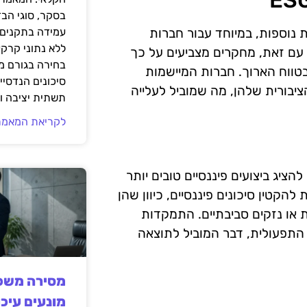
בסקר, סוגי הב
 כרוכה בעלויות נוספות, במיוחד עבור חברות
עמידה בתקנים 
ללא נתוני קרקע
 עם זאת, מחקרים מצביעים על כך
בחירה בגורם מ
טווח הארוך. חברות המיישמות
סיכונים הנדסיים
ית הציבורית שלהן, מה שמוביל לעלייה
תשתית יציבה וב
לקריאת המאמר
כי חברות שמאמצות את עקרונות ESG נוטות להציג ביצועים פיננסיים טובים יותר
ות שלא עושות זאת. השקעות ב-ESG עשויות להקטין סיכונים פיננסיים, כיוון שהן
 או נזקים סביבתיים. התמקדות
התפעולית, דבר המוביל לתוצאה
מסירה משפט
מונעים עיכו