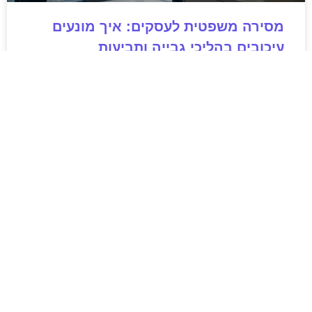
מסירה משפטית לעסקים: איך מונעים
עיכובים בהליכי גבייה ותביעות
מחלקת הכספים כבר העבירה את כל המסמכים לעורך
הדין, כתב התביעה הוכן והמועד הבא ביומן מתקרב. אלא
שאז מתברר שהמסמך לא הגיע לנמען, הכתובת אינה
מעודכנת או שאישור המסירה אינו כולל את הפרטים
הדרושים.
לקריאת המאמר »