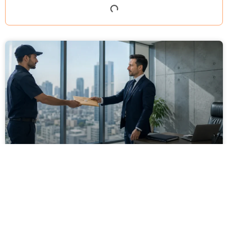
מסירה משפטית לעסקים: איך מונעים
עיכובים בהליכי גבייה ותביעות
מחלקת הכספים כבר העבירה את כל המסמכים לעורך
הדין, כתב התביעה הוכן והמועד הבא ביומן מתקרב. אלא
שאז מתברר שהמסמך לא הגיע לנמען, הכתובת אינה