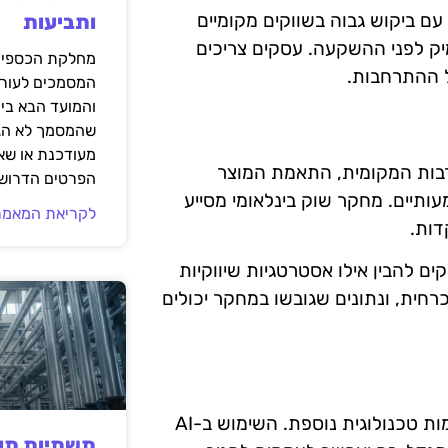
עם ביקוש גבוה בשווקים מקומיים
ותביעות
מיק לפני ההשקעה. עסקים צריכים
מחלקת הכספים
 ההתרחבות.
המסמכים לעורך
והמועד הבא בי
שהמסמך לא הגי
מעודכנת או שאי
רבות המקומית, התאמת המוצר
הפרטים הדרושי
ותיים. מחקר שוק בינלאומי מסייע
לקריאת המאמר
דות.
ים להבין אילו אסטרטגיות שיווקיות
רחית, ונתונים שגובשו במחקר יכולים
העתיד של מחקר שוק בינלאומי צפוי להיות מושפע מהתקדמות טכנולוגית נוספת. השימוש ב-AI
תשתיות תעש