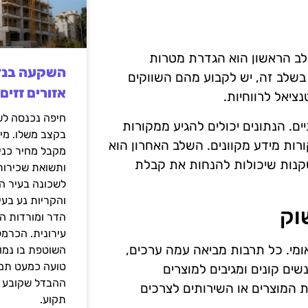
לב הראשון הוא הגדרת מטרות
בשלב זה, יש לקבוע מהם השווקים
אזורים זזים
ציאל לרווחיות.
ים. הנתונים יכולים להגיע ממקורות
בקצב משלו. מי
ורות מידע מקוונים. השלב האחרון הוא
מקבל מחיר כני
סקנות שיכולות להנחות את קבלת
ותשואת שכירות
לשכונה בעיר הז
והקריות נע בע
וק
הדר ומורדות ה
עירונית. הכרמל
מי. כל תרבות מביאה עמה ערכים,
השוטפת בו נמוכ
טועה כמעט תמי
ים קונים ומגיבים למוצרים
ההבדל שקובע א
 המוצרים או השירותים לצרכים
תקוע.