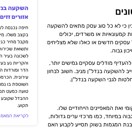
נים
אזורים זזים
הבין כי לא כל סוג עסק מתאים להשקעה
ת קמעונאיות או משרדים, יכולים
בקצב משלו. מי
עסקים חדשים או כאלו שלא מצליחים
מקבל מחיר כני
ותשואת שכירות
ון גבוה.
לשכונה בעיר הז
 להעדיף מודלים עסקיים גמישים יותר,
והקריות נע בע
הדר ומורדות ה
ב להשקעה בנדל"ן מניב. חשוב לבחון
עירונית. הכרמל
לטות לגבי השקעה בנדל"ן.
השוטפת בו נמוכ
טועה כמעט תמי
ההבדל שקובע א
תקוע.
י ואת המאפיינים הייחודיים שלו.
וה במיוחד, כמו מרכזי ערים גדולות,
לקריאת המאמר
 הבנת המגמות בשוק תסייע לקבוע האם