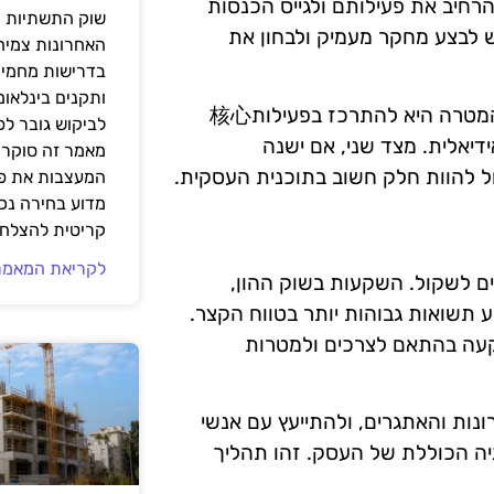
הרחיב את פעילותם ולגייס הכנסות
שוק התשתיות ה
יש לבצע מחקר מעמיק ולבחון את
האחרונות צמיח
בדרישות מחמירו
ותקנים בינלאומ
בנוסף, עסקים צריכים לשקול את מטרותיהם וצרכיהם. אם המטרה היא להתרכז בפעילות核心
לביקוש גובר ל
יאלית. מצד שני, אם ישנה
מאמר זה סוקר 
ול להוות חלק חשוב בתוכנית העסקית.
המעצבות את פנ
מדוע בחירה נכ
קריטית להצלחת
לקריאת המאמר
ים לשקול. השקעות בשוק ההון,
ע תשואות גבוהות יותר בטווח הקצר.
קעה בהתאם לצרכים ולמטרות
נות והאתגרים, ולהתייעץ עם אנשי
ה הכוללת של העסק. זהו תהליך