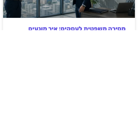
מסירה משפטית לעסקים: איך מונעים
עיכובים בהליכי גבייה ותביעות
מחלקת הכספים כבר העבירה את כל המסמכים לעורך
הדין, כתב התביעה הוכן והמועד הבא ביומן מתקרב. אלא
שאז מתברר שהמסמך לא הגיע לנמען, הכתובת אינה
מעודכנת או שאישור המסירה אינו כולל את הפרטים
הדרושים.
לקריאת המאמר »