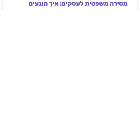
מסירה משפטית לעסקים: איך מונעים
עיכובים בהליכי גבייה ותביעות
מחלקת הכספים כבר העבירה את כל המסמכים לעורך
הדין, כתב התביעה הוכן והמועד הבא ביומן מתקרב. אלא
שאז מתברר שהמסמך לא הגיע לנמען, הכתובת אינה
מעודכנת או שאישור המסירה אינו כולל את הפרטים
הדרושים.
לקריאת המאמר »