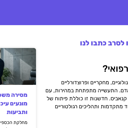
לסרב כתבו לנו
פואי?
וגיים, מחקריים ופרוצדורליים
אדם. התעשייה מתפתחת במהירות, עם
מסירה משפט
 קנאביס. חדשנות זו כוללת פיתוח של
מונעים עיכו
וד מתקדמות ותהליכים רגולטוריים
ותביעות
מחלקת הכספים