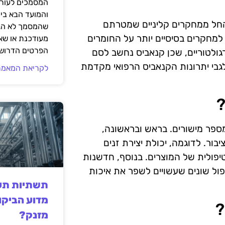
המסמכים לעורך
והמועד הבא בי
 החל ממחקרים קליניים שמטרתם
שהמסמך לא הגי
למחקרים בסיסיים יותר על החומרים
מעודכנת או שאי
הפרטים הדרושי
ולטוריים, שכן קנאביס נחשב לסם
גבי יתרונות הקנאביס הרפואי מקדמת
לקריאת המאמר
?
ספר מישורים. בראש ובראשונה,
בור. לדוגמה, יכולת יצירת זנים
יפולית של המוצרים. בנוסף, חדשנות
ול שונים שעשויים לשפר את איכות
תשתיות תעש
מדוע הביקו
?
מזנק?