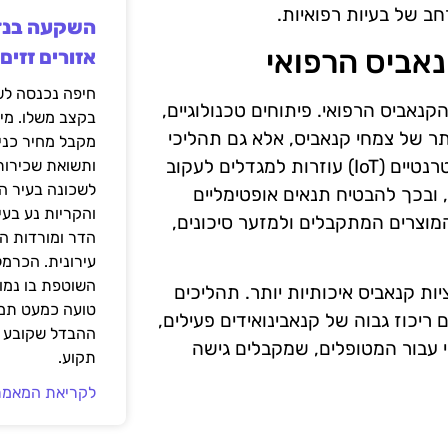
חב של בעיות רפואיות.
נאביס הרפואי
אזורים זזים
אביס הרפואי. פיתוחים טכנולוגיים,
בקצב משלו. מי
ותר של צמחי קנאביס, אלא גם תהליכי
מקבל מחיר כני
ניטור מדויקים של תנאי הגידול. טכנולוגיות כמו חיישנים אינטרנטיים (IoT) עוזרות למגדלים לעקוב
ותשואת שכירות
לשכונה בעיר הז
 ובכך להבטיח תנאים אופטימליים
והקריות נע בע
המוצרים המתקבלים ולמזער סיכונים,
הדר ומורדות ה
עירונית. הכרמל
השוטפת בו נמוכ
ות קנאביס איכותיות יותר. תהליכים
טועה כמעט תמי
ריכוז גבוה של קנאבינואידים פעילים,
ההבדל שקובע א
י עבור המטופלים, שמקבלים גישה
תקוע.
לקריאת המאמר