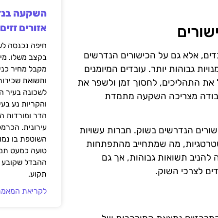
אזורים זזים
שורים
דים, אלא גם על הכישורים הנדרשים
בקצב משלו. מי
ויות גבוהות יותר. עובדים המיומנים
מקבל מחיר כני
ותשואת שכירות
 את התהליכים, לחסוך זמן ולשפר את
לשכונה בעיר הז
 העבודה מצריכה השקעה מתמדת
והקריות נע בע
הדר ומורדות ה
עירונית. הכרמל
כישורים הנדרשים בשוק. חברות עשויות
השוטפת בו נמוכ
ואסטרטגיות, מה שמתחייב מהתפתחות
טועה כמעט תמי
להניב תשואות גבוהות, אך גם
ההבדל שקובע א
דים לצרכי השוק.
תקוע.
לקריאת המאמר