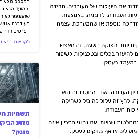
המסמכים לעורך
דוד את היעילות של העובדים. מדידה
והמועד הבא בי
יות העבודה. לדוגמה, באמצעות
שהמסמך לא הגי
ם להדרכה נוספת או שהמערכת עצמה
מעודכנת או שאי
הפרטים הדרושי
לקריאת המאמר
קים יותר תפוקה בשעה, זה מאפשר
ם להיעזר בכלים ובטכניקות לשיפור
ר במעמד בעסק.
ריון העבודה. אחד החסרונות הוא
ה. לחץ זה עלול להוביל לשחיקה
יכות העבודה.
תשתיות תעש
מדוע הביקו
חלטות שגויות. אם נתוני הפריון אינם
ועילים או אף מזיקים לעסק.
מזנק?