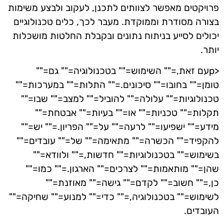
פרויקטים מאפשר לצוותים לתכנן, לעקוב ולבצע משימות
בצורה מסודרת וממוקדת. מעבר לכך, כלים טכנולוגיים
יכולים לסייע בניתוח נתונים ובקבלת החלטות מושכלות
יותר.
<pעם זאת,="" השימוש="" בטכנולוגיה="" גם=""
טומן="" בחובו="" סיכונים.="" התלות="" במערכות=""
טכנולוגיות="" עלולה="" להוביל="" למצב="" שבו=""
תקלות="" טכניות="" או="" בעיות="" אבטחת=""
מידע="" ישפיעו="" לרעה="" על="" הפריון.="" יש=""
להקפיד="" הכשרה="" מתאימה="" של="" עובדים=""
בשימוש="" בטכנולוגיות="" חדשות,="" ולוודא=""
שהן="" מותאמות="" לצרכים="" הארגון.="" כמו=""
כן,="" חשוב="" לקדם="" גישה="" מאוזנת=""
לשימוש="" בטכנולוגיה,="" כדי="" למנוע="" שחיקה=""
העובדים.