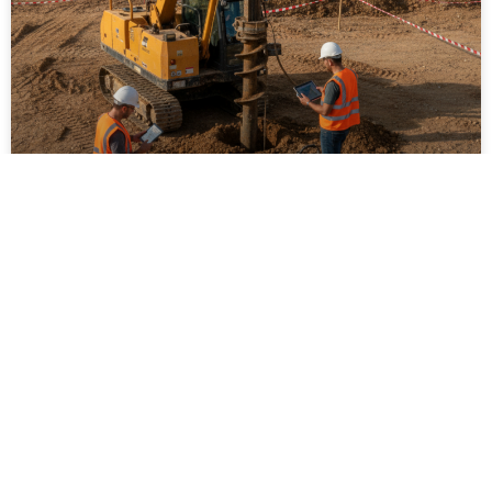
ביצוע סקר קרקע על ידי מקצוענים: שלבים,
בדיקות ועמידה בתקנים
ביצוע סקר קרקע על ידי מקצוענים הוא שלב חיוני בכל
פרויקט בנייה, תשתיות או פיתוח חקלאי. המאמר מפרט
את השלבים המרכזיים בסקר, סוגי הבדיקות המקובלות,
חשיבות עמידה בתקנים ישראליים והשלכות של תכנון ללא
נתוני קרקע אמינים. בנוסף מוסבר כיצד בחירה בגורם
מקצועי מנוסה תורמת לצמצום סיכונים הנדסיים,
סביבתיים וכלכליים, וליצירת תשתית יציבה ובטוחה לטווח