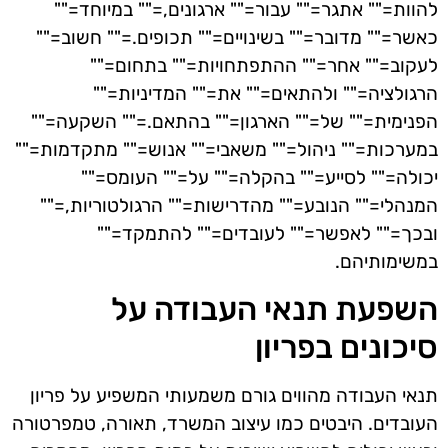
להוות="" אתגר="" עבור="" ארגונים,="" במיוחד=""
כאשר="" מדובר="" בשינויים="" תכופים.="" חשוב=""
לעקוב="" אחר="" ההתפתחויות="" בתחום=""
הרגולציה="" ולהתאים="" את="" המדיניות=""
הפנימית="" של="" הארגון="" בהתאם.="" השקעה=""
במערכות="" ניהול="" משאבי="" אנוש="" מתקדמות=""
יכולה="" לסייע="" בהקלה="" על="" העומס=""
המנהלי="" הנובע="" מהדרישות="" הרגולטוריות,=""
ובכך="" לאפשר="" לעובדים="" להתמקד=""
במשימותיהם.
השפעת תנאי העבודה על
סיכונים בפריון
תנאי העבודה מהווים גורם משמעותי המשפיע על פריון
העובדים. היבטים כמו עיצוב המשרד, תאורה, טמפרטורה