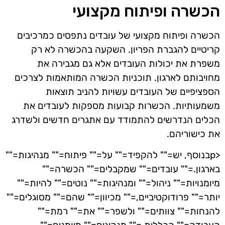
הכשרה ופיתוח מקצועי
הכשרה ופיתוח מקצועי של עובדים נתפסים כמרכיבים
קריטיים להגברת הפריון. השקעה בהכשרה לא רק
משפרת את יכולות העובדים אלא גם מגבירה את
מחויבותם לארגון. תוכניות הכשרה המותאמות לצרכים
הספציפיים של העובדים עשויות להניב תוצאות
משמעותיות. הכשרות קבועות מספקות לעובדים את
הכלים הנדרשים להתמודד עם אתגרים חדשים ולשדרג
את כישוריהם.
<pבנוסף, יש="" להקפיד="" על="" פיתוח="" מנהיגות=""
בארגון.="" עובדים="" שמקבלים="" הכשרה=""
מיומנויות="" ניהול="" ומנהיגות="" נוטים="" להיות=""
יותר="" פרודוקטיביים,="" מכיוון="" שהם="" מסוגלים=""
להנחות="" צוותים="" ולשפר="" את="" רמת=""