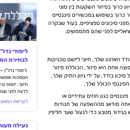
וון כרוך בפיזור השקעות בין סוגי
ר כרוך בשימוש במכשירים פיננסיים
מפני סיכונים ספציפיים, בעוד שבקרה
טנציאליים לפני שהם מתממשים.
לימודי נדל"
ד הארגון שלך, חיוני ליישם טכניקות
לבחירת המס
פוצה אחת היא פיזור, הכוללת פיזור
לימודי נדל"ן —
כון בודד. על ידי גיוון התיק שלך,
הסמכות ואפשרו
פיננסי הכולל שלך.
תיווך, יזמות ונ
לדעת לפני שבוח
נסיים כגון חוזים עתידיים או
לקריאת המאמר
ם אתה מודאג מההשפעה של תנודות
גידור מטבע כדי לנעול שער חליפין
נעילה מעור