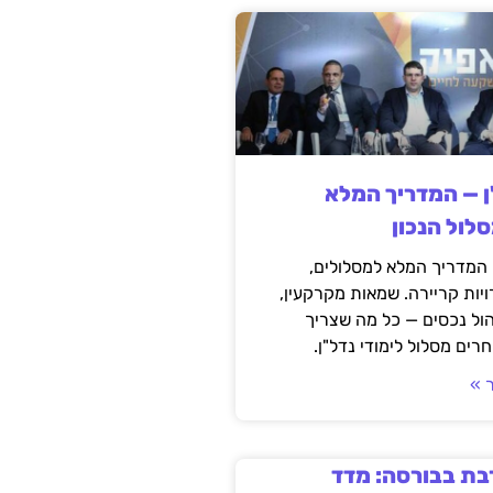
ן — המדריך המלא
לול הנכון
 המדריך המלא למסלולים,
יות קריירה. שמאות מקרקעין,
יהול נכסים — כל מה שצריך
רים מסלול לימודי נדל"ן.
 »
בת בבורסה: מדד