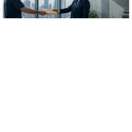
מסירה משפטית לעסקים: איך מונעים
עיכובים בהליכי גבייה ותביעות
מחלקת הכספים כבר העבירה את כל המסמכים לעורך
הדין, כתב התביעה הוכן והמועד הבא ביומן מתקרב. אלא
שאז מתברר שהמסמך לא הגיע לנמען, הכתובת אינה
מעודכנת או שאישור המסירה אינו כולל את הפרטים
הדרושים.
לקריאת המאמר »