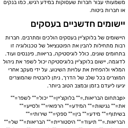
משמעותי עבור חברות שעסוקות במידע רגיש, כמו בנקים
או חברות ביטוח.
יישומים חדשניים בעסקים
היישומים של בלוקצ'יין בעסקים הולכים ומתרבים. חברות
רבות מתחילות להבין את הפוטנציאל של טכנולוגיה זו
בתחומים שונים, כולל לוגיסטיקה, בריאות, פיננסים ועוד.
לדוגמה, יישום בלוקצ'יין בלוגיסטיקה יכול לשפר את ניהול
המלאי ולהפחית את עלויות השינוע. על ידי מעקב אחרי
המוצרים בכל שלב של הדרך, ניתן להבטיח שהמוצרים
יגיעו ליעדם בזמן ובמצב הטוב ביותר.
<pבתחום הבריאות,="" בלוקצ'יין="" יכול="" לשפר=""
את="" נגישות="" המידע="" הרפואי="" ולסייע=""
בשיתוף="" מידע="" בין="" ספקי="" שירותי=""
הבריאות.="" תיעוד="" היסטוריית="" הבריאות="" של=""