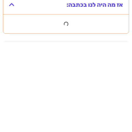
אז מה היה לנו בכתבה:
מסירה משפטית לעסקים: איך מונעים
עיכובים בהליכי גבייה ותביעות