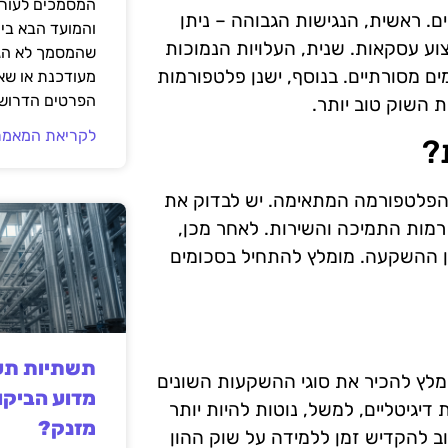
המסמכים לעורך
. ראשית, הנגישות הגבוהה – ניתן
והמועד הבא בי
וע עסקאות. שנית, העלויות הנמוכות
שהמסמך לא הגי
ם מסורתיים. בנוסף, ישנן פלטפורמות
מעודכנת או שאי
הפרטים הדרושי
 השוק טוב יותר.
לקריאת המאמר
?
הפלטפורמה המתאימה. יש לבדוק את
 רמות התמיכה והשירות. לאחר מכן,
ן ההשקעה. מומלץ להתחיל בסכומים
תשתיות תעש
ומלץ להכיר את סוגי ההשקעות השונים
מדוע הביקו
יגיטליים, למשל, נוטות להיות יותר
מזנק?
ב להקדיש זמן ללמידה על שוק ההון