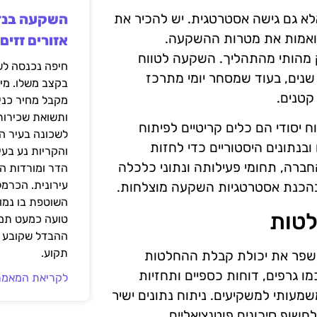
לא גם גישה אסטרטגית. יש להכיר את
תואמות את מטרות ההשקעה.
אזורים זזים
ק מהותי מהתהליך. השקעה לטווח
שנים, בעוד שמסחר יומי מתרכז
בקצב משלו. מי
קטנים.
מקבל מחיר כני
ותשואת שכירות
ח יסודי הם כלים קריטיים לפיתוח
לשכונה בעיר הז
נתונים היסטוריים כדי לחזות
והקריות נע בע
חברה, תחומי פעילותה ונתוני כלכלה
הדר ומורדות ה
עירונית. הכרמל
ע בהכנת אסטרטגיות השקעה מוצלחות.
השוטפת בו נמוכ
לטות
טועה כמעט תמי
ההבדל שקובע א
תקוע.
 לשפר את יכולת קבלת ההחלטות
ו גרפים, דוחות כספיים ותחזיות
לקריאת המאמר
שמעותי למשקיעים. ניתוח נתונים ישיר
שוף סיכונים פוטנציאליים.