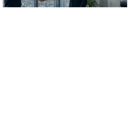
מסירה משפטית לעסקים: איך מונעים
עיכובים בהליכי גבייה ותביעות
מחלקת הכספים כבר העבירה את כל המסמכים לעורך
הדין, כתב התביעה הוכן והמועד הבא ביומן מתקרב. אלא
שאז מתברר שהמסמך לא הגיע לנמען, הכתובת אינה
מעודכנת או שאישור המסירה אינו כולל את הפרטים
הדרושים.
לקריאת המאמר »