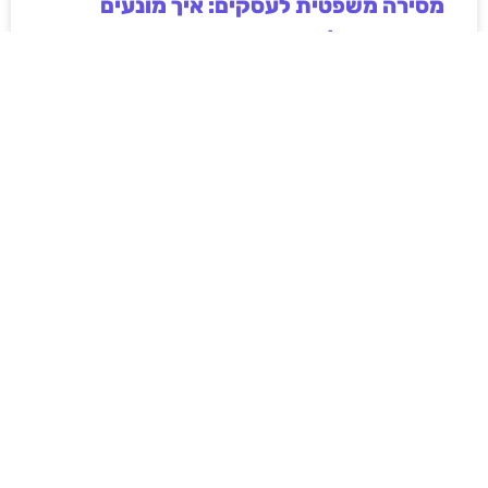
מסירה משפטית לעסקים: איך מונעים
עיכובים בהליכי גבייה ותביעות
מחלקת הכספים כבר העבירה את כל המסמכים לעורך
הדין, כתב התביעה הוכן והמועד הבא ביומן מתקרב. אלא
שאז מתברר שהמסמך לא הגיע לנמען, הכתובת אינה
מעודכנת או שאישור המסירה אינו כולל את הפרטים
הדרושים.
לקריאת המאמר »