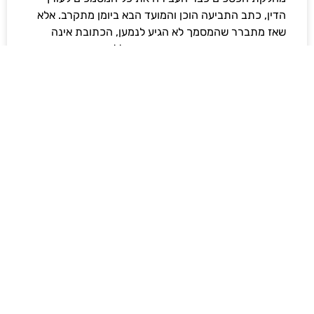
הדין, כתב התביעה הוכן והמועד הבא ביומן מתקרב. אלא
שאז מתברר שהמסמך לא הגיע לנמען, הכתובת אינה
מעודכנת או שאישור המסירה אינו כולל את הפרטים
הדרושים.
לקריאת המאמר »
תשתיות תעשייתיות בישראל: מדוע