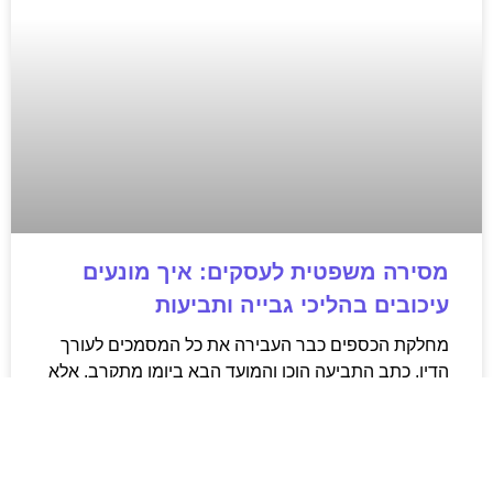
מסירה משפטית לעסקים: איך מונעים
עיכובים בהליכי גבייה ותביעות
מחלקת הכספים כבר העבירה את כל המסמכים לעורך
הדין, כתב התביעה הוכן והמועד הבא ביומן מתקרב. אלא
שאז מתברר שהמסמך לא הגיע לנמען, הכתובת אינה
מעודכנת או שאישור המסירה אינו כולל את הפרטים
הדרושים.
לקריאת המאמר »