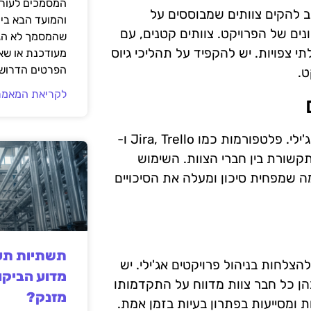
המסמכים לעורך
וב להקים צוותים שמבוססים על
והמועד הבא בי
ונים של הפרויקט. צוותים קטנים, עם
שהמסמך לא הגי
י צפויות. יש להקפיד על תהליכי גיוס
מעודכנת או שאי
הפרטים הדרושי
ט.
לקריאת המאמר
כלים טכנולוגיים מהווים חלק בלתי נפרד מניהול פרויקטים אג'ילי. פלטפורמות כמו Jira, Trello ו-
תקשורת בין חברי הצוות. השימוש
מה שמפחית סיכון ומעלה את הסיכויים
תשתיות תעש
צלחות בניהול פרויקטים אג'ילי. יש
מדוע הביקו
בהן כל חבר צוות מדווח על התקדמותו
מזנק?
ומסייעות בפתרון בעיות בזמן אמת.