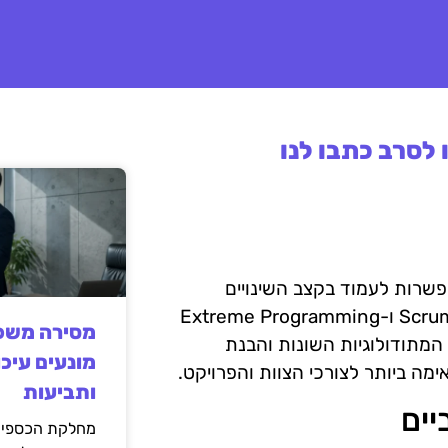
לסרב כתבו לנו
פשרות לעמוד בקצב השינויים
המהירים בתעשייה. מתודולוגיות אלו כוללות את Scrum, Kanban ו-Extreme Programming
מסירה משפט
ת המתודולוגיות השונות והבנת
מונעים עיכו
מה ביותר לצורכי הצוות והפרויקט.
ותביעות
יים
מחלקת הכספים