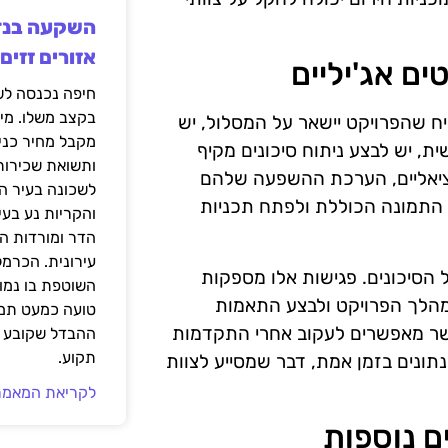
אזורים זזים
ים אג'יליים
בקצב משלו. מי
בטיח שהפרויקט יישאר על המסלול, יש
מקבל מחיר כני
ת, יש לבצע ניתוח סיכונים מקיף
ותשואת שכירות
טנציאליים, הערכת ההשפעה שלהם
לשכונה בעיר הז
 התמונה הכוללת ולפתח תכניות
והקריות נע בע
הדר ומורדות ה
עירונית. הכרמל
 הסיכונים. פגישות אלו מספקות
השוטפת בו נמוכ
במהלך הפרויקט ולבצע התאמות
טועה כמעט תמי
אשר מאפשרים לעקוב אחרי התקדמות
ההבדל שקובע א
תקוע.
תונים בזמן אמת, דבר שמסייע לצוות
לקריאת המאמר
ם נוספות