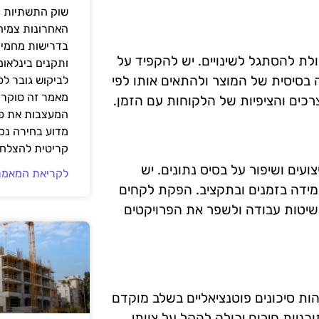
שוק התשתיות ה
האחרונות צמיח
בדרישות מחמירו
ולת להסתגל לשינויים. יש להקפיד על
ותקנים בינלאומ
 המאפשר להשיק גרסה בסיסית של המוצר ולהתאים אותו לפי
לביקוש גובר ל
מאמר זה סוקר 
רכים והציפיות של הלקוחות עם הזמן.
המעצבות את פנ
מדוע בחירה נכ
קריטית להצלחת
ועים ושיפור על בסיס נתונים. יש
לקריאת המאמר
עמידה בזמנים ובתקציב. הפקת לקחים
שיטות עבודה ולשפר את הפרויקטים
הות סיכונים פוטנציאליים בשלב מוקדם
יות חירום יכולה להקל על צוותי