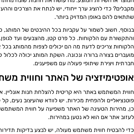
המוצר או השירות המוצע. מה עושה את החנות שונה מהת
מקבלים? כדי להציג ערך ייחודי, יש לנתח את הצרכים וההע
שתתאים להם באופן המדויק ביותר.
בנוסף, חשוב לשמור על עקביות בכל ההיבטים של המותג, כול
והתקשורת עם הלקוחות. כל פרט קטן, מהצבעים ועד לגופן
הלקוחות צריכים לדעת מה הם יכולים לצפות מהמותג בכל א
מועברים בצורה ברורה ונכונה. השקת המותג יכולה לכלול ק
חברתית ויצירת שיתופי פעולה עם משפיענים.
אופטימיזציה של האתר וחווית מש
חווית המשתמש באתר היא קריטית להצלחת חנות אונליין. את
פוטנציאליים ולהפחית מכירות. יש לוודא שהעיצוב נעים, קל ל
כן, מהירות הטעינה של האתר משפיעה על חווית המשתמש. 
לעזוב אתר אם הוא לא נטען במהירות.
כדי להבטיח חווית משתמש מעולה, יש לבצע בדיקות תדירות