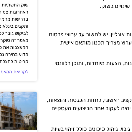
שוק התשתיות ה
ינויים בשוק.
האחרונות צמיח
בדרישות מחמירו
ותקנים בינלאומ
לביקוש גובר ל
אונליין. יש לחשוב על ערוצי פרסום
מאמר זה סוקר 
ערוץ מצריך תכנון מותאם אישית
המעצבות את פנ
מדוע בחירה נכ
קריטית להצלחת
ת, הצעות מיוחדות, ותוכן רלוונטי
לקריאת המאמר
קציב ראשוני, לחזות הכנסות והוצאות,
 יהיה לעקוב אחר הביצועים העסקיים
וי. ניהול סיכונים כולל זיהוי בעיות