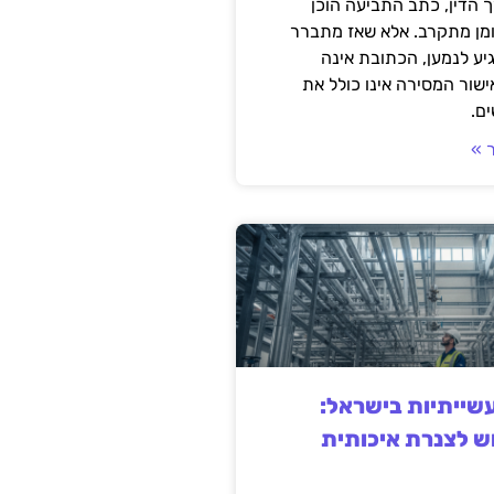
 הדין, כתב התביעה הוכן
ומן מתקרב. אלא שאז מתברר
ע לנמען, הכתובת אינה
שור המסירה אינו כולל את
ם.
 »
ייתיות בישראל:
ש לצנרת איכותית