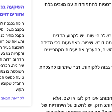
טרטגיות להתמודדות עם מצבים בלתי
אזורים זזים
בקצב משלו. מי
 בשלב היישום. יש לקבוע מדדים
מקבל מחיר כני
ותשואת שכירות
מה דורש שיפור. באמצעות כלי מדידה
לשכונה בעיר הז
גות המשתמשים, להעריך את יעילות הקמפיינים
והקריות נע בע
הדר ומורדות ה
עירונית. הכרמל
גבוה ללקוחות, דבר שיתרום להצלחת
השוטפת בו נמוכ
טועה כמעט תמי
ההבדל שקובע א
תקוע.
מותג אינו רק לוגו או שם, אלא
לקריאת המאמר
ג חזק, יש לחשוב על הייחודיות של